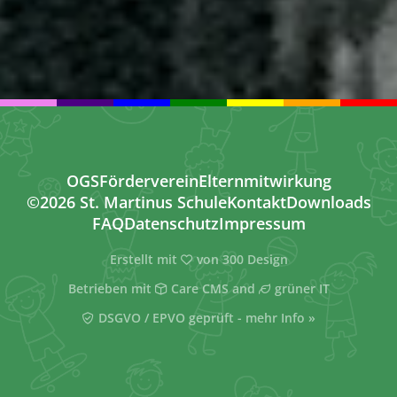
OGS
Förderverein
Elternmitwirkung
©2026 St. Martinus Schule
Kontakt
Downloads
FAQ
Datenschutz
Impressum
Erstellt mit
von
300 Design
Betrieben mit
Care CMS
and
grüner IT
DSGVO / EPVO geprüft - mehr Info »