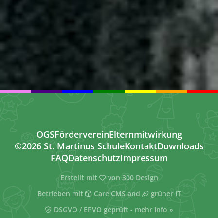
OGS
Förderverein
Elternmitwirkung
©2026 St. Martinus Schule
Kontakt
Downloads
FAQ
Datenschutz
Impressum
Erstellt mit
von
300 Design
Betrieben mit
Care CMS
and
grüner IT
DSGVO / EPVO geprüft - mehr Info »