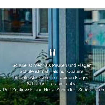
Schule ist mehr als Pauken und Plagen,
Schule ist mehr als nur Quälerei,
Schule ist - komm mit deinen Fragen!
Schule ist - du bist dabei.
: Rolf Zuckowski und Heike Schrader ,,Schule ist m