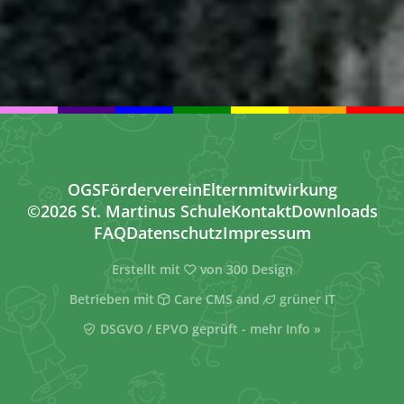
OGS
Förderverein
Elternmitwirkung
©2026 St. Martinus Schule
Kontakt
Downloads
FAQ
Datenschutz
Impressum
Erstellt mit
von
300 Design
Betrieben mit
Care CMS
and
grüner IT
DSGVO / EPVO geprüft - mehr Info »