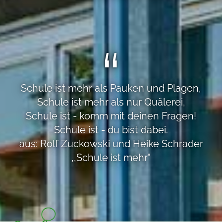
Schule ist mehr als Pauken und Plagen,
Schule ist mehr als nur Quälerei,
Schule ist - komm mit deinen Fragen!
Schule ist - du bist dabei.
aus: Rolf Zuckowski und Heike Schrader
,,Schule ist mehr"