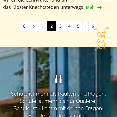
das Kloster Knechtsteden unterwegs.
Mehr
1
2
3
4
5
6
•
Schule ist mehr als Pauken und Plagen,
Schule ist mehr als nur Quälerei,
Schule ist - komm mit deinen Fragen!
Schule ist - du bist dabei.